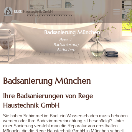
Badsanierung München
Home
H
Badsanierung
München
O
M
E
Badsanierung München
W
I
Ihre Badsanierungen von Rege
R
Haustechnik GmbH
Ü
Sie haben Schimmel im Bad, ein Wasserschaden muss behoben
B
werden oder Ihre Badezimmereinrichtung ist beschädigt? Unter
E
einer Sanierung versteht man die Reparatur von ernsthaften
Mängeln, die die Rege Haustechnik GmbH in München schnell,