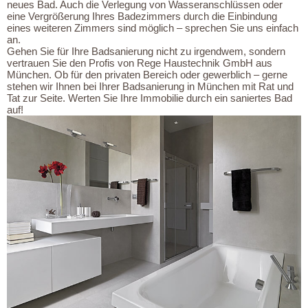
neues Bad. Auch die Verlegung von Wasseranschlüssen oder
H
eine Vergrößerung Ihres Badezimmers durch die Einbindung
eines weiteren Zimmers sind möglich – sprechen Sie uns einfach
E
an.
Gehen Sie für Ihre Badsanierung nicht zu irgendwem, sondern
I
vertrauen Sie den Profis von Rege Haustechnik GmbH aus
München. Ob für den privaten Bereich oder gewerblich – gerne
Z
stehen wir Ihnen bei Ihrer Badsanierung in München mit Rat und
U
Tat zur Seite. Werten Sie Ihre Immobilie durch ein saniertes Bad
auf!
N
G
/
G
A
S
K
U
N