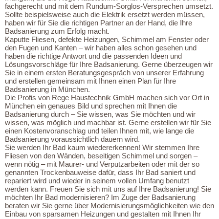
R
fachgerecht und mit dem Rundum-Sorglos-Versprechen umsetzt.
Sollte beispielsweise auch die Elektrik ersetzt werden müssen,
U
haben wir für Sie die richtigen Partner an der Hand, die Ihre
Badsanierung zum Erfolg macht.
N
Kaputte Fliesen, defekte Heizungen, Schimmel am Fenster oder
S
den Fugen und Kanten – wir haben alles schon gesehen und
haben die richtige Antwort und die passenden Ideen und
S
Lösungsvorschläge für Ihre Badsanierung. Gerne überzeugen wir
Sie in einem ersten Beratungsgespräch von unserer Erfahrung
A
und erstellen gemeinsam mit Ihnen einen Plan für Ihre
Badsanierung in München.
N
Die Profis von Rege Haustechnik GmbH machen sich vor Ort in
München ein genaues Bild und sprechen mit Ihnen die
I
Badsanierung durch – Sie wissen, was Sie möchten und wir
wissen, was möglich und machbar ist. Gerne erstellen wir für Sie
T
einen Kostenvoranschlag und teilen Ihnen mit, wie lange die
Ä
Badsanierung voraussichtlich dauern wird.
Sie werden Ihr Bad kaum wiedererkennen! Wir stemmen Ihre
R
Fliesen von den Wänden, beseitigen Schimmel und sorgen –
wenn nötig – mit Maurer- und Verputzarbeiten oder mit der so
/
genannten Trockenbauweise dafür, dass Ihr Bad saniert und
repariert wird und wieder in seinem vollen Umfang benutzt
B
werden kann. Freuen Sie sich mit uns auf Ihre Badsanierung! Sie
A
möchten Ihr Bad modernisieren? Im Zuge der Badsanierung
beraten wir Sie gerne über Modernisierungsmöglichkeiten wie den
D
Einbau von sparsamen Heizungen und gestalten mit Ihnen Ihr